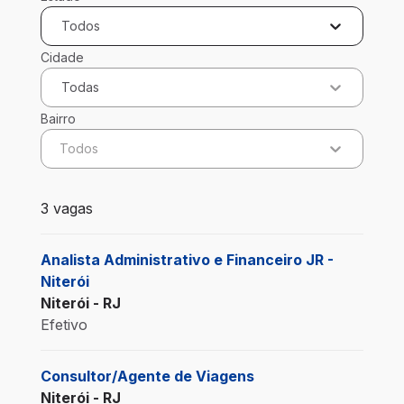
Todos
Cidade
Todas
Bairro
Todos
3 vagas encontradas para 0 filtros aplicados
3 vagas
Analista Administrativo e Financeiro JR -
Niterói
Niterói - RJ
Efetivo
Consultor/Agente de Viagens
Niterói - RJ