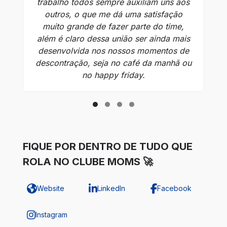
trabalho todos sempre auxiliam uns aos
co
outros, o que me dá uma satisfação
i
muito grande de fazer parte do time,
f
além é claro dessa união ser ainda mais
de
desenvolvida nos nossos momentos de
descontração, seja no café da manhã ou
no happy friday.
FIQUE POR DENTRO DE TUDO QUE
ROLA NO CLUBE MOMS 🚀
Website
LinkedIn
Facebook
Instagram