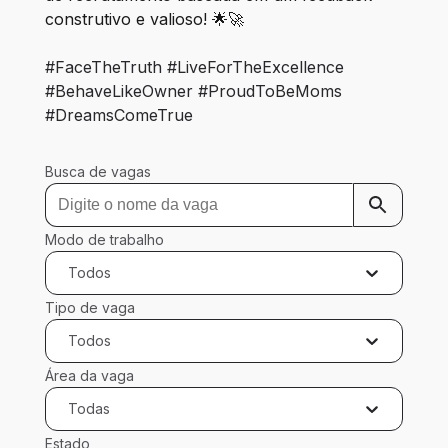
construtivo e valioso! 🌟🚀 
#FaceTheTruth #LiveForTheExcellence 
#BehaveLikeOwner #ProudToBeMoms 
#DreamsComeTrue
Busca de vagas
Modo de trabalho
Todos
Tipo de vaga
Todos
Área da vaga
Todas
Estado